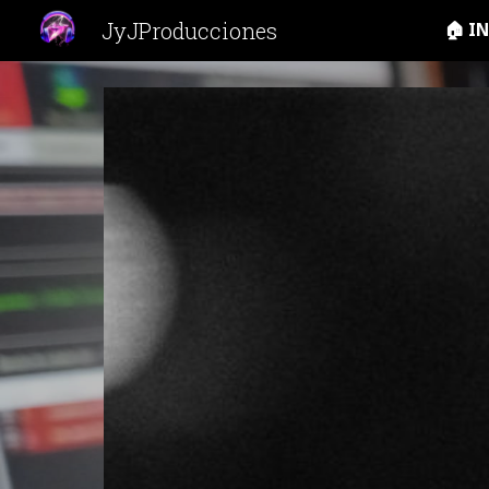
JyJProducciones
🏠 I
Sk