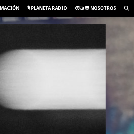
RAMACIÓN
🎙️ PLANETA RADIO
🧑‍🤝‍🧑 NOSOTROS
ion