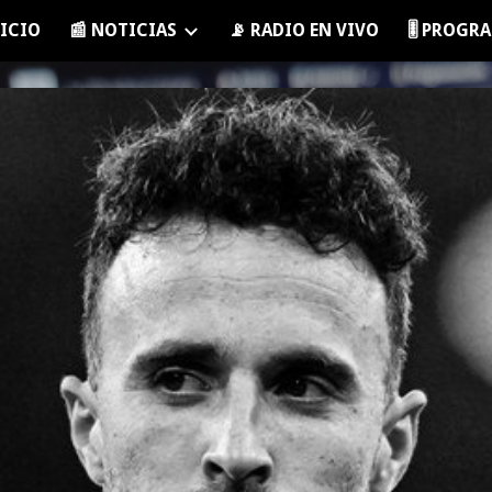
NICIO
📰 NOTICIAS
📡 RADIO EN VIVO
🎚️ PROG
ip to main content
Skip to navigat