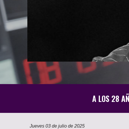
A LOS 28 A
Jueves
03
de ju
l
io de 2025