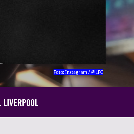
Foto: Instagram / @LF
C
L LIVERPOOL