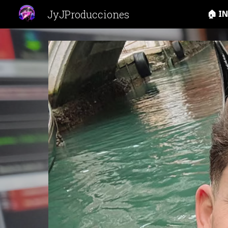
JyJProducciones
🏠 I
Sk