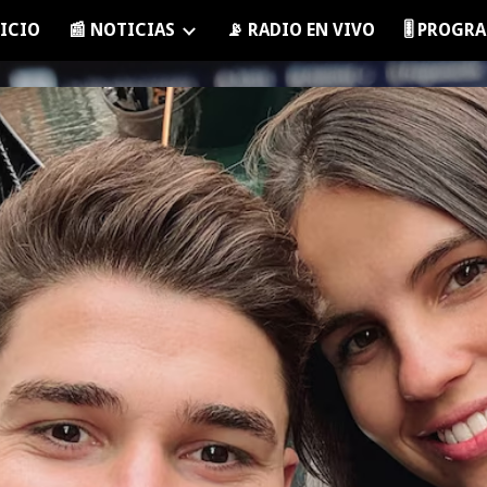
NICIO
📰 NOTICIAS
📡 RADIO EN VIVO
🎚️ PROG
ip to main content
Skip to navigat