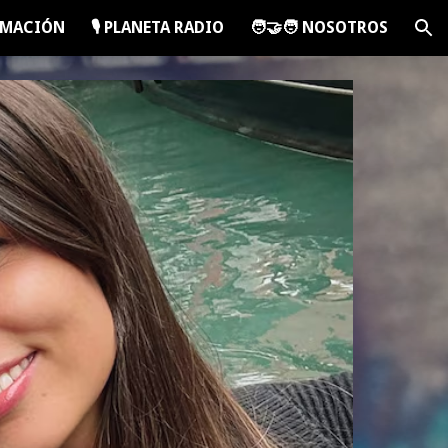
RAMACIÓN
🎙️ PLANETA RADIO
🧑‍🤝‍🧑 NOSOTROS
ion