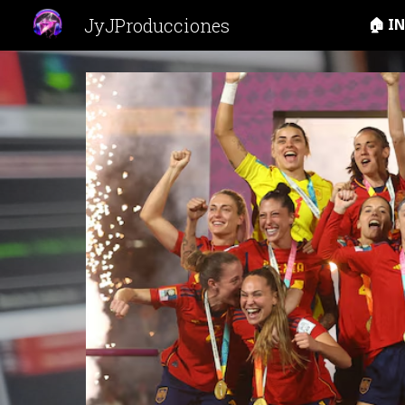
JyJProducciones
🏠 I
Sk