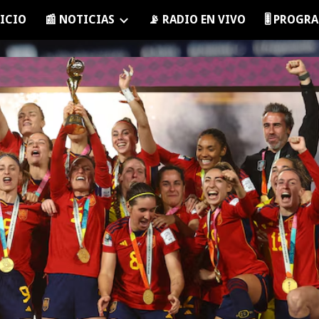
NICIO
📰 NOTICIAS
📡 RADIO EN VIVO
🎚️ PROG
ip to main content
Skip to navigat