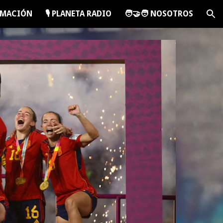
RAMACIÓN
🎙️ PLANETA RADIO
🧑‍🤝‍🧑 NOSOTROS
ion