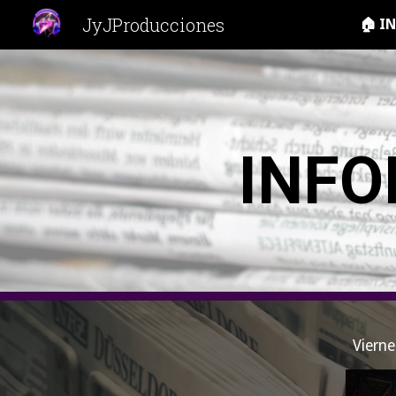
JyJProducciones
🏠 I
Sk
INFO
Viern