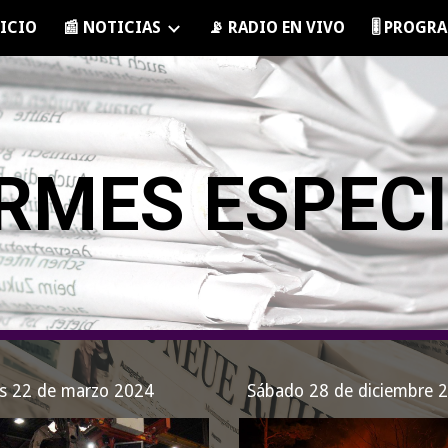
NICIO
📰 NOTICIAS
📡 RADIO EN VIVO
🎚️ PROG
ip to main content
Skip to navigat
RMES ESPEC
es 22 de marzo 2024
Sábado 28 de diciembre 