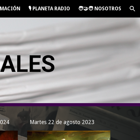
RAMACIÓN
🎙️ PLANETA RADIO
🧑‍🤝‍🧑 NOSOTROS
ion
IALES
2024
Martes 22 de agosto 2023